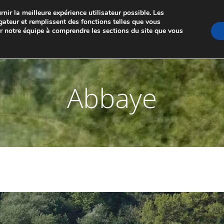
nir la meilleure expérience utilisateur possible. Les
GE DE MARCHE-LES-DAMES ET PONTAILLER-SU
gateur et remplissent des fonctions telles que vous
er notre équipe à comprendre les sections du site que vous
A PROPOS
LES JUMELAGES
MEMBRES
NO
Abbaye