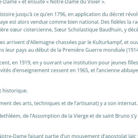
re-Dame » et ensuite « Notre-Dame du Vivier ».
’histoire jusqu’à ce qu’en 1796, en application du décret révol
baye est alors vendue comme bien national. Des fidèles la 
ière sœur cistercienne, Sœur Scholastique Baudhuin, y décè
Elles arrivent d’Allemagne chassées par le Kulturkampf, et
dans leur pays au début de la Première Guerre mondiale (1914
cent, en 1919, en y ouvrant une institution pour jeunes fill
tivités d’enseignement cessent en 1965, et l’ancienne abbay
 historique.
ent des arts, techniques et de l’artisanat) y a son internat.
hléem, de l’Assomption de la Vierge et de saint Bruno s’y in
tre-Dame faisant partie d’un mouvement d’apostolat laïc f