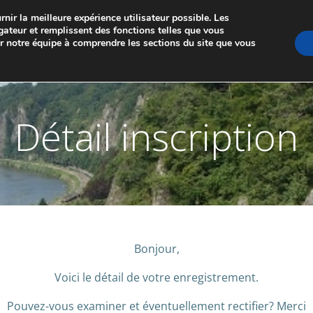
nir la meilleure expérience utilisateur possible. Les
GE DE MARCHE-LES-DAMES ET PONTAILLER-SU
gateur et remplissent des fonctions telles que vous
er notre équipe à comprendre les sections du site que vous
A PROPOS
LES JUMELAGES
MEMBRES
NO
Détail inscription
Bonjour,
Voici le détail de votre enregistrement.
Pouvez-vous examiner et éventuellement rectifier? Merci