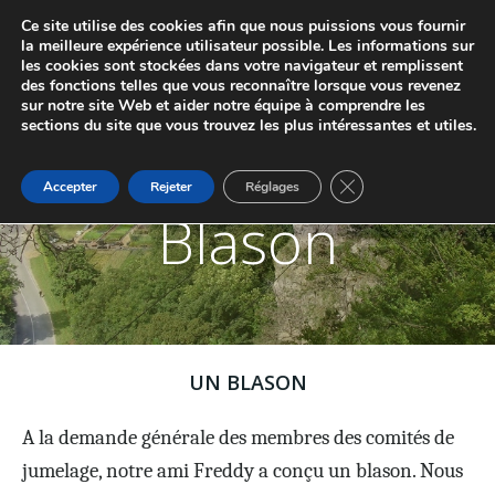
Aller
Ce site utilise des cookies afin que nous puissions vous fournir
au
JUMELAGE DE MARCHE-LES-DAMES ET
la meilleure expérience utilisateur possible. Les informations sur
contenu
les cookies sont stockées dans votre navigateur et remplissent
PONTAILLER-SUR-SAÔNE
des fonctions telles que vous reconnaître lorsque vous revenez
sur notre site Web et aider notre équipe à comprendre les
sections du site que vous trouvez les plus intéressantes et utiles.
Fermer la bannière d
Accepter
Rejeter
Réglages
Blason
UN BLASON
A la demande générale des membres des comités de
jumelage, notre ami Freddy a conçu un blason. Nous