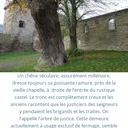
Un chêne séculaire, assurément millénaire,
dresse toujours sa puissante ramure, près de la
vieille chapelle, à droite de l’entrée du rustique
castel. Le tronc est complètement creux et les
anciens racontent que les justiciers des seigneurs
y pendaient les brigands et les traites. On
l’appelle l’arbre de justice. Cette demeure
actuellement à usage exclusif de fermage, semble