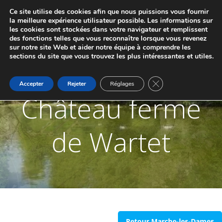
Aller
Ce site utilise des cookies afin que nous puissions vous fournir
au
JUMELAGE DE MARCHE-LES-DAMES ET
la meilleure expérience utilisateur possible. Les informations sur
contenu
les cookies sont stockées dans votre navigateur et remplissent
PONTAILLER-SUR-SAÔNE
des fonctions telles que vous reconnaître lorsque vous revenez
sur notre site Web et aider notre équipe à comprendre les
sections du site que vous trouvez les plus intéressantes et utiles.
Fermer la bannière d
Accepter
Rejeter
Réglages
Château ferme
de Wartet
Retour Marche-les-Dames