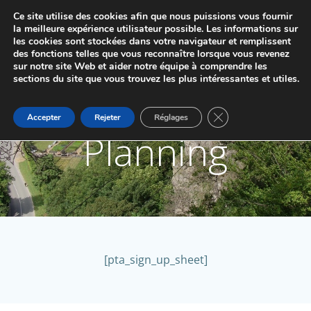
Aller
Ce site utilise des cookies afin que nous puissions vous fournir
au
JUMELAGE DE MARCHE-LES-DAMES ET
la meilleure expérience utilisateur possible. Les informations sur
contenu
les cookies sont stockées dans votre navigateur et remplissent
PONTAILLER-SUR-SAÔNE
des fonctions telles que vous reconnaître lorsque vous revenez
sur notre site Web et aider notre équipe à comprendre les
sections du site que vous trouvez les plus intéressantes et utiles.
Fermer la bannière d
Accepter
Rejeter
Réglages
Planning
[pta_sign_up_sheet]