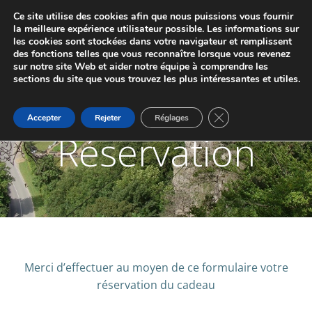
Aller
Ce site utilise des cookies afin que nous puissions vous fournir
au
JUMELAGE DE MARCHE-LES-DAMES ET
la meilleure expérience utilisateur possible. Les informations sur
contenu
les cookies sont stockées dans votre navigateur et remplissent
PONTAILLER-SUR-SAÔNE
des fonctions telles que vous reconnaître lorsque vous revenez
sur notre site Web et aider notre équipe à comprendre les
sections du site que vous trouvez les plus intéressantes et utiles.
Fermer la bannière d
Accepter
Rejeter
Réglages
Réservation
Merci d’effectuer au moyen de ce formulaire votre
réservation du cadeau