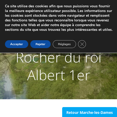
Aller
Ce site utilise des cookies afin que nous puissions vous fournir
au
JUMELAGE DE MARCHE-LES-DAMES ET
la meilleure expérience utilisateur possible. Les informations sur
contenu
les cookies sont stockées dans votre navigateur et remplissent
PONTAILLER-SUR-SAÔNE
des fonctions telles que vous reconnaître lorsque vous revenez
sur notre site Web et aider notre équipe à comprendre les
sections du site que vous trouvez les plus intéressantes et utiles.
Fermer la bannière d
Accepter
Rejeter
Réglages
Rocher du roi
Albert 1er
Retour Marche-les-Dames