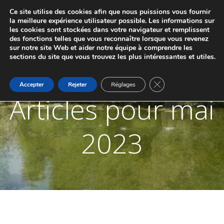
Aller
Ce site utilise des cookies afin que nous puissions vous fournir
au
JUMELAGE DE MARCHE-LES-DAMES ET
la meilleure expérience utilisateur possible. Les informations sur
contenu
les cookies sont stockées dans votre navigateur et remplissent
PONTAILLER-SUR-SAÔNE
des fonctions telles que vous reconnaître lorsque vous revenez
sur notre site Web et aider notre équipe à comprendre les
sections du site que vous trouvez les plus intéressantes et utiles.
Fermer la bannière d
Accepter
Rejeter
Réglages
Articles pour mai
2023