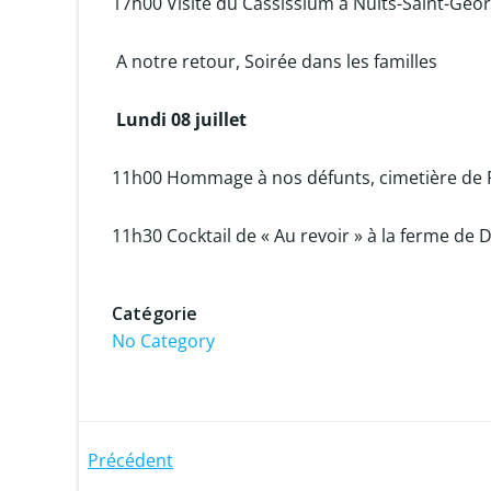
17h00 Visite du Cassissium à Nuits-Saint-Geo
A notre retour, Soirée dans les familles
Lundi 08 juillet
11h00 Hommage à nos défunts, cimetière de P
11h30 Cocktail de « Au revoir » à la ferme d
Catégorie
No Category
Post
Précédent