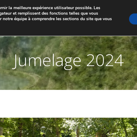
nir la meilleure expérience utilisateur possible. Les
GE DE MARCHE-LES-DAMES ET PONTAILLER-SU
gateur et remplissent des fonctions telles que vous
er notre équipe à comprendre les sections du site que vous
A PROPOS
LES JUMELAGES
MEMBRES
NO
Jumelage 2024