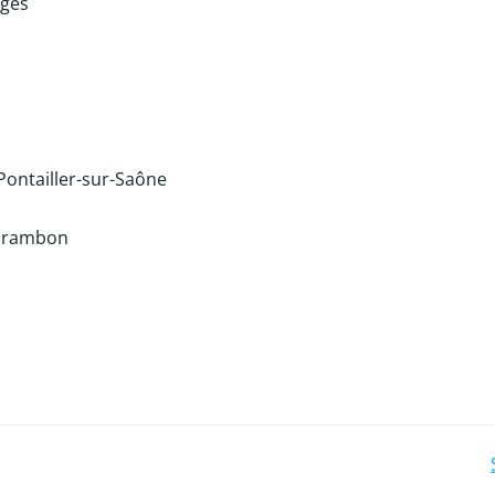
rges
ontailler-sur-Saône
e Drambon
Post