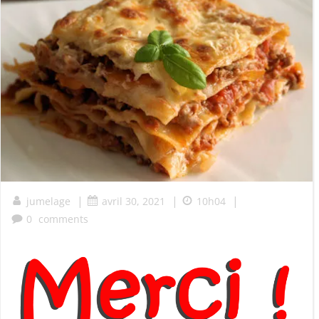
|
|
|
jumelage
avril 30, 2021
10h04
0
comments