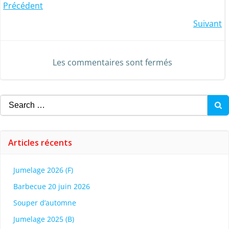
Post
Précédent
Post
Suivant
navigation
navigation
Les commentaires sont fermés
Search
for:
Articles récents
Jumelage 2026 (F)
Barbecue 20 juin 2026
Souper d’automne
Jumelage 2025 (B)