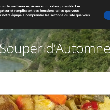
nir la meilleure expérience utilisateur possible. Les
GE DE MARCHE-LES-DAMES ET PONTAILLER-SU
gateur et remplissent des fonctions telles que vous
er notre équipe à comprendre les sections du site que vous
A PROPOS
LES JUMELAGES
MEMBRES
NO
Souper d’Automn