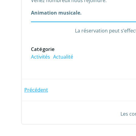
Venez nombreux nous rejoindre.
Animation musicale.
La réservation peut s’effe
Catégorie
Activités
Actualité
Post
Précédent
navigation
Les co