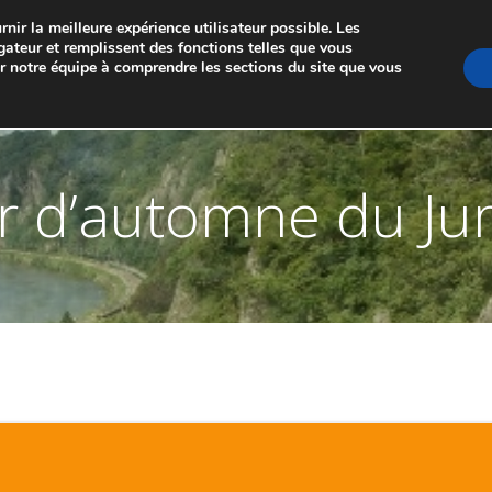
nir la meilleure expérience utilisateur possible. Les
GE DE MARCHE-LES-DAMES ET PONTAILLER-SU
gateur et remplissent des fonctions telles que vous
er notre équipe à comprendre les sections du site que vous
A PROPOS
LES JUMELAGES
MEMBRES
NO
r d’automne du Ju