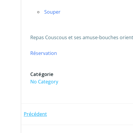
Souper
Repas Couscous et ses amuse-bouches orien
Réservation
Catégorie
No Category
Post
Précédent
navigation