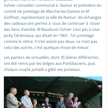
Sohier conseiller communal à Namur et président du
comité de jumelage de Marche-les-Dames et M
Goffinet, représentant la ville de Namur, les échanges
des cadeaux ont permis à tous de continuer à tisser
des liens d’amitié. M Baudouin Sohier s’est plu à citer
Jacky Céréssiaux, qui disait en 1969 : ‘Un jumelage
comme le nôtre. Il n’en existe pas deux, ce n’est pas
celui des autres, c’est quelque chose de mieux’.
Les paniers de victuailles, dont 35 bières différentes,
ont été remis par les belges aux Pontiliaciens, puis
chaque couple jumelé a gâté ses jumeaux.