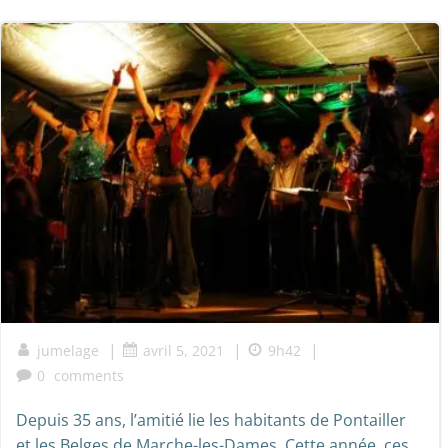
|
|
|
jumelage
avril 5, 2021
9h42
0
comments
Depuis 35 ans, l’amitié lie les habitants de Pontailler
et les Belges de Marche-les-Dames. Cette année, ces