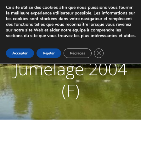
Aller
Ce site utilise des cookies afin que nous puissions vous fournir
au
JUMELAGE DE MARCHE-LES-DAMES ET
la meilleure expérience utilisateur possible. Les informations sur
contenu
les cookies sont stockées dans votre navigateur et remplissent
PONTAILLER-SUR-SAÔNE
des fonctions telles que vous reconnaître lorsque vous revenez
sur notre site Web et aider notre équipe à comprendre les
sections du site que vous trouvez les plus intéressantes et utiles.
Fermer la bannière d
Accepter
Rejeter
Réglages
Jumelage 2004
(F)