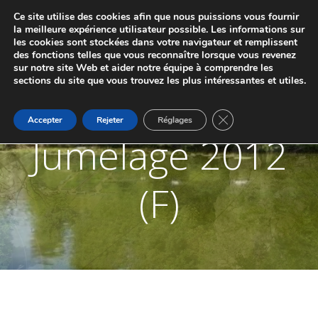
Aller
Ce site utilise des cookies afin que nous puissions vous fournir
au
JUMELAGE DE MARCHE-LES-DAMES ET
la meilleure expérience utilisateur possible. Les informations sur
contenu
les cookies sont stockées dans votre navigateur et remplissent
PONTAILLER-SUR-SAÔNE
des fonctions telles que vous reconnaître lorsque vous revenez
sur notre site Web et aider notre équipe à comprendre les
sections du site que vous trouvez les plus intéressantes et utiles.
Fermer la bannière d
Accepter
Rejeter
Réglages
Jumelage 2012
(F)