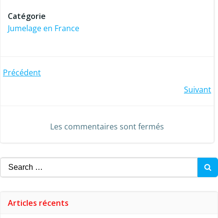
Catégorie
Jumelage en France
Post
Précédent
Post
Suivant
navigation
navigation
Les commentaires sont fermés
Search
for:
Articles récents