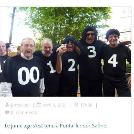
|
|
|
jumelage
avril 6, 2021
17h38
0
comments
Le jumelage s’est tenu à Pontailler-sur-Saône.