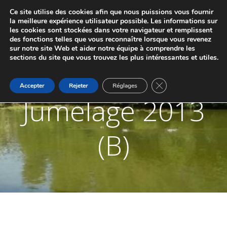
Aller
Ce site utilise des cookies afin que nous puissions vous fournir
au
JUMELAGE DE MARCHE-LES-DAMES ET
la meilleure expérience utilisateur possible. Les informations sur
contenu
les cookies sont stockées dans votre navigateur et remplissent
PONTAILLER-SUR-SAÔNE
des fonctions telles que vous reconnaître lorsque vous revenez
sur notre site Web et aider notre équipe à comprendre les
sections du site que vous trouvez les plus intéressantes et utiles.
Fermer la bannière d
Accepter
Rejeter
Réglages
Jumelage 2013
(B)