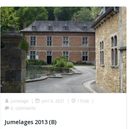
|
|
|
jumelage
avril 6, 2021
17h46
0
comments
Jumelages 2013 (B)