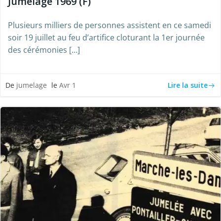
Jumelage 1969 (F)
Plusieurs milliers de personnes assistent en ce samedi
soir 19 juillet au feu d’artifice cloturant la 1er journée
des cérémonies […]
Lire la suite
De
jumelage
le
Avr 1