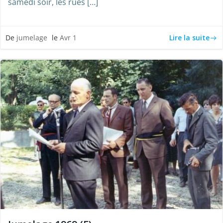
samedi soir, les rues […]
Lire la suite
De
jumelage
le
Avr 1