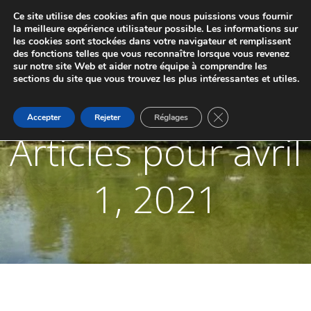
Aller
Ce site utilise des cookies afin que nous puissions vous fournir
au
JUMELAGE DE MARCHE-LES-DAMES ET
la meilleure expérience utilisateur possible. Les informations sur
contenu
les cookies sont stockées dans votre navigateur et remplissent
PONTAILLER-SUR-SAÔNE
des fonctions telles que vous reconnaître lorsque vous revenez
sur notre site Web et aider notre équipe à comprendre les
sections du site que vous trouvez les plus intéressantes et utiles.
Fermer la bannière d
Accepter
Rejeter
Réglages
Articles pour avril
1, 2021