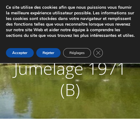
Aller
Ce site utilise des cookies afin que nous puissions vous fournir
au
JUMELAGE DE MARCHE-LES-DAMES ET
la meilleure expérience utilisateur possible. Les informations sur
contenu
les cookies sont stockées dans votre navigateur et remplissent
PONTAILLER-SUR-SAÔNE
des fonctions telles que vous reconnaître lorsque vous revenez
sur notre site Web et aider notre équipe à comprendre les
sections du site que vous trouvez les plus intéressantes et utiles.
Fermer la bannière d
Accepter
Rejeter
Réglages
Jumelage 1971
(B)