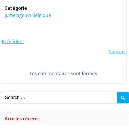
Catégorie
Jumelage en Belgique
Post
Précédent
Post
Suivant
navigation
navigation
Les commentaires sont fermés
Search
for:
Articles récents