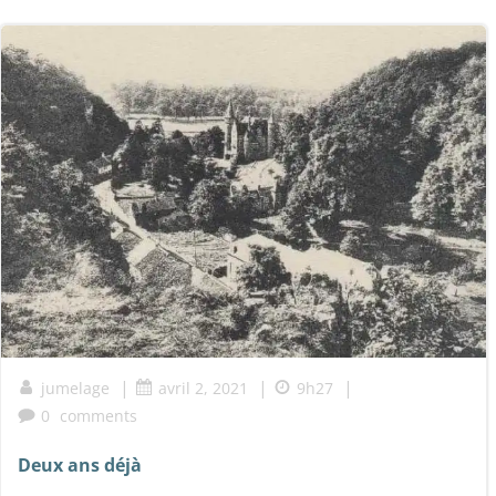
|
|
|
jumelage
avril 2, 2021
9h27
0
comments
Deux ans déjà