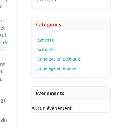
s
 :
Catégories
 et
sul
Activités
l de
ent
Actualité
Jumelage en Belgique
ent
Jumelage en France
rt
du
Évènements
 21
Aucun évènement
e du