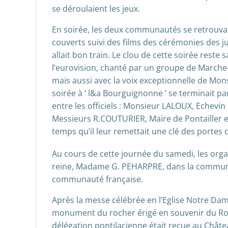
se déroulaient les jeux.
En soirée, les deux communautés se retrouvaie
couverts suivi des films des cérémonies des ju
allait bon train. Le clou de cette soirée rest
l’eurovision, chanté par un groupe de March
mais aussi avec la voix exceptionnelle de Mo
soirée à ‘ l&a Bourguignonne ‘ se terminait 
entre les officiels : Monsieur LALOUX, Echevin
Messieurs R.COUTURIER, Maire de Pontailler 
temps qu’il leur remettait une clé des portes
Au cours de cette journée du samedi, les orga
reine, Madame G. PEHARPRE, dans la communau
communauté française.
Après la messe célébrée en l’Eglise Notre Dame
monument du rocher érigé en souvenir du Roi Al
délégation pontilacienne était reçue au Chât