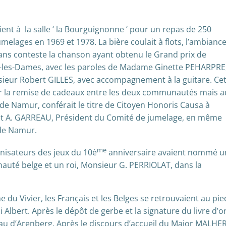
nt à la salle ‘ la Bourguignonne ‘ pour un repas de 250
melages en 1969 et 1978. La bière coulait à flots, l’ambianc
e sans conteste la chanson ayant obtenu le Grand prix de
e-les-Dames, avec les paroles de Madame Ginette PEHARPRE
nsieur Robert GILLES, avec accompagnement à la guitare. Ce
par la remise de cadeaux entre les deux communautés mais a
 de Namur, conférait le titre de Citoyen Honoris Causa à
et A. GARREAU, Président du Comité de jumelage, en même
 de Namur.
me
nisateurs des jeux du 10è
anniversaire avaient nommé u
té belge et un roi, Monsieur G. PERRIOLAT, dans la
 du Vivier, les Français et les Belges se retrouvaient au pi
bert. Après le dépôt de gerbe et la signature du livre d’or
eau d’Arenberg. Après le discours d’accueil du Major MALHE