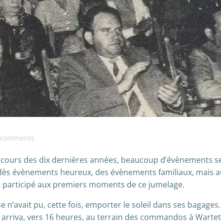
comments
u cours des dix dernières années, beaucoup d’évènements s
dès évènements heureux, des évènements familiaux, mais a
nt participé aux premiers moments de ce jumelage.
 n’avait pu, cette fois, emporter le soleil dans ses bagages.
le arriva, vers 16 heures, au terrain des commandos à Warte