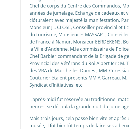
Chef de corps du Centre des Commandos, Mons
années de jumelage. Echange de cadeaux et vi
clôturaient avec majesté la manifestation. Pa
Monsieur JL. CLOSE, Conseiller provincial et 
du tourisme, Monsieur F. MASSART, Conseiller
de France à Namur, Monsieur EERDEKENS, Bo
la Ville d’Andenne, M.le commissaire de Polic
Chef Barbier commandant de la Brigade de ge
Provincial des Vétérans du Roi Albert Ier ; M.
des VRA de Marche-les-Dames ; MM. Ceressiaux
Couturier étaient présents MM.A.Garreau, M. 
Syndicat d’Initiatives, etc
L’après-midi fut réservée au traditionnel match
heures, se déroula la grande nuit du jumelage
Mais trois jours, cela passe bien vite et aprè
musée, il fut bientôt temps de faire ses adieux