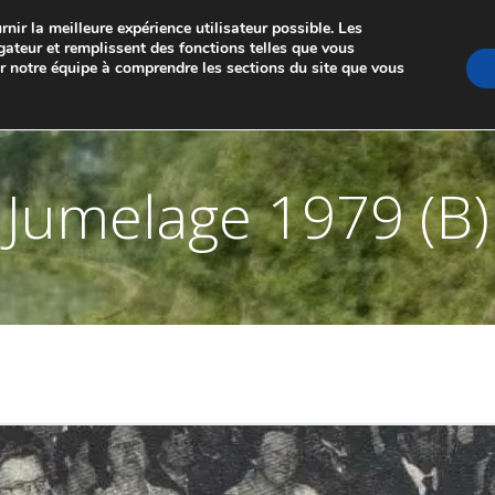
nir la meilleure expérience utilisateur possible. Les
GE DE MARCHE-LES-DAMES ET PONTAILLER-SU
gateur et remplissent des fonctions telles que vous
er notre équipe à comprendre les sections du site que vous
A PROPOS
LES JUMELAGES
MEMBRES
NO
Jumelage 1979 (B)