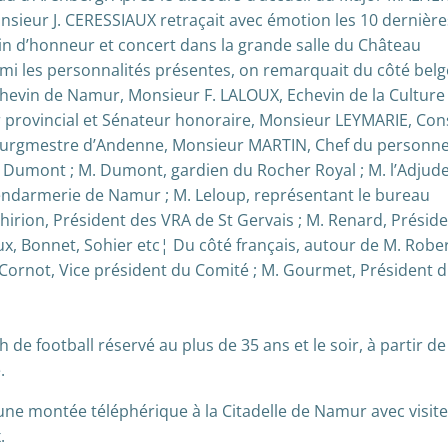
ieur J. CERESSIAUX retraçait avec émotion les 10 dernière
n d’honneur et concert dans la grande salle du Château
rmi les personnalités présentes, on remarquait du côté belge
Echevin de Namur, Monsieur F. LALOUX, Echevin de la Culture
 provincial et Sénateur honoraire, Monsieur LEYMARIE, Con
urgmestre d’Andenne, Monsieur MARTIN, Chef du personne
e Dumont ; M. Dumont, gardien du Rocher Royal ; M. l’Adjud
ndarmerie de Namur ; M. Leloup, représentant le bureau
 Thirion, Président des VRA de St Gervais ; M. Renard, Présid
, Bonnet, Sohier etc¦ Du côté français, autour de M. Robe
Cornot, Vice président du Comité ; M. Gourmet, Président 
 de football réservé au plus de 35 ans et le soir, à partir de
.
s une montée téléphérique à la Citadelle de Namur avec visit
.