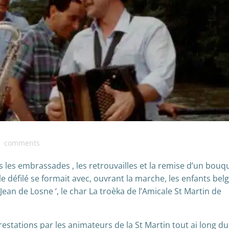
comments
rès les embrassades , les retrouvailles et la remise d’un bouq
le défilé se formait avec, ouvrant la marche, les enfants bel
 Jean de Losne ‘, le char La troèka de l’Amicale St Martin de
restations par les animateurs de la St Martin tout ai long du