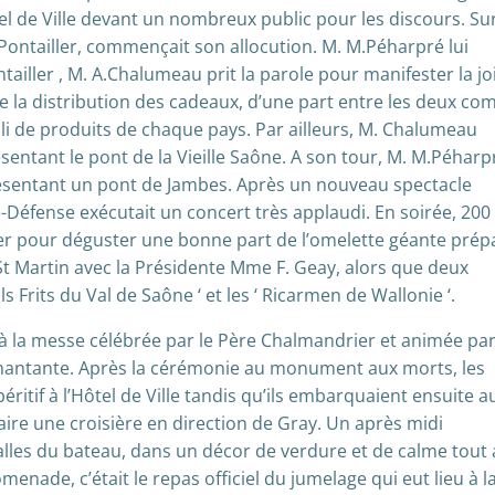
ôtel de Ville devant un nombreux public pour les discours. Sur
Pontailler, commençait son allocution. M. M.Péharpré lui
ailler , M. A.Chalumeau prit la parole pour manifester la jo
e la distribution des cadeaux, d’une part entre les deux com
pli de produits de chaque pays. Par ailleurs, M. Chalumeau
sentant le pont de la Vieille Saône. A son tour, M. M.Péharp
présentant un pont de Jambes. Après un nouveau spectacle
e-Défense exécutait un concert très applaudi. En soirée, 200
er pour déguster une bonne part de l’omelette géante prép
a St Martin avec la Présidente Mme F. Geay, alors que deux
s Frits du Val de Saône ‘ et les ‘ Ricarmen de Wallonie ‘.
à la messe célébrée par le Père Chalmandrier et animée par
Chantante. Après la cérémonie au monument aux morts, les
ritif à l’Hôtel de Ville tandis qu’ils embarquaient ensuite a
aire une croisière en direction de Gray. Un après midi
salles du bateau, dans un décor de verdure et de calme tout
enade, c’était le repas officiel du jumelage qui eut lieu à l