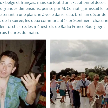
ux belge et français, mais surtout d’un exceptionnel décor,
 grandes dimensions, peinte par M. Cornot, garnissait le f
e tenant à une planche à voile dans l’eau, bref, un décor de
urs de la soirée, les deux communautés présentaient chacun
llent orchestre, les ménestrels de Radio France Bourgogne,
trois heures du matin.